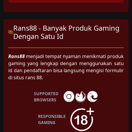
Rans88 - Banyak Produk Gaming
Dengan Satu Id
Rans88
menjadi tempat nyaman menikmati produk
gaming yang lengkap dengan menggunakan satu
id dan pendaftaran bisa langsung mengisi formulir
di situs rans 88.
SUPPORTED
BROWSERS
RESPONSIBLE
GAMING