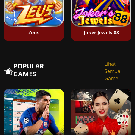
Zeus
Joker Jewels 88
Lihat
POPULAR
Semua
GAMES
Game