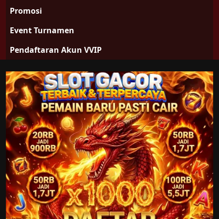
Promosi
Event Turnamen
Pendaftaran Akun VVIP