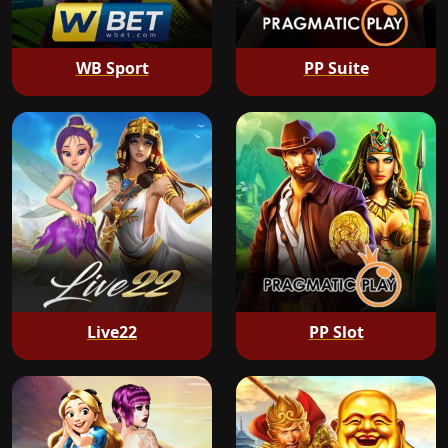
WB Sport
PP Suite
Live22
PP Slot